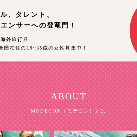
デル、タレント、
エンサーへの登竜門！
、海外旅行券、
国在住の16~35歳の女性募集中！
ABOUT
MODECON（モデコン）とは